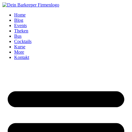
Zum
Inhalt
Home
springen
Blog
Events
Theken
Bus
Cocktails
Kurse
More
Kontakt