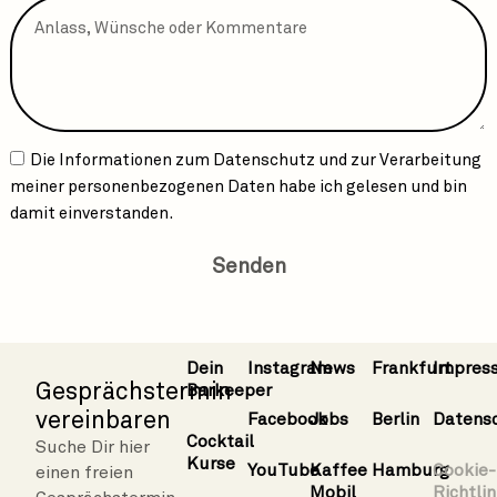
Die Informationen zum
Datenschutz
und zur Verarbeitung
meiner personenbezogenen Daten habe ich gelesen und bin
damit einverstanden.
Senden
Dein
Instagram
News
Frankfurt
Impres
Gesprächstermin
Barkeeper
vereinbaren
Facebook
Jobs
Berlin
Datens
Cocktail
Suche Dir hier
Kurse
YouTube
Kaffee
Hamburg
Cookie-
einen freien
Mobil
Richtlin