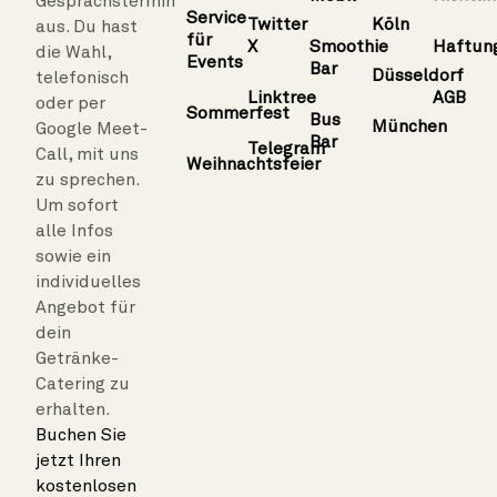
Gesprächstermin
Service
Twitter
Köln
aus. Du hast
für
X
Smoothie
Haftun
die Wahl,
Events
Bar
Düsseldorf
telefonisch
Linktree
AGB
oder per
Sommerfest
Bus
München
Google Meet-
Bar
Telegram
Call, mit uns
Weihnachtsfeier
zu sprechen.
Um sofort
alle Infos
sowie ein
individuelles
Angebot für
dein
Getränke-
Catering zu
erhalten.
Buchen Sie
jetzt Ihren
kostenlosen