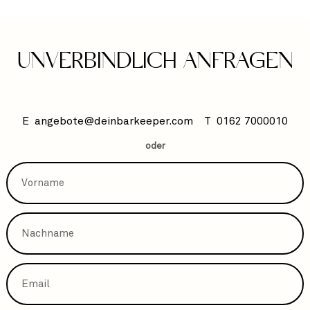
UNVERBINDLICH ANFRAGEN
E
angebote@deinbarkeeper.com
T
0162 7000010
oder